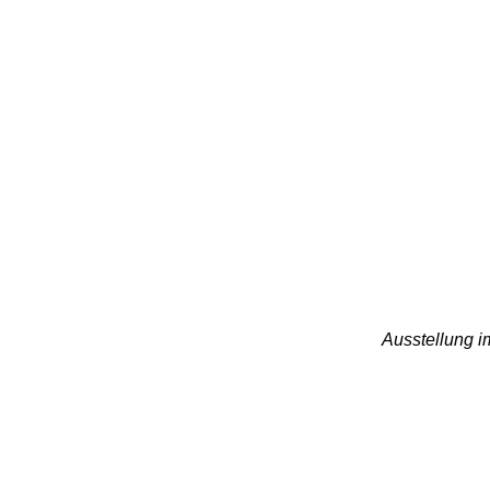
_DSF0100n
_DSF0101n
_DSF0102n
_DSF0108n
Ausstellung i