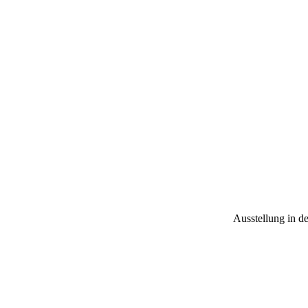
IMG-20250904-WA0010
IMG-20250904-WA0009
IMG-20250904-WA0008
Ausstellung in d