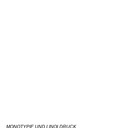
IMG-20240508-WA0011
MONOTYPIE UND LINOLDRUCK